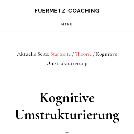
Skip
FUERMETZ-COACHING
to
MENU
main
content
Aktuelle Seite:
Startseite
/
Theorie
/
Kognitive
Umstrukturierung
Kognitive
Umstrukturierung